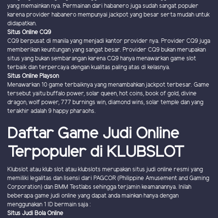
yang memainkan nya. Permainan dari habanero juga sudah sangat populer
karena provider habanero mempunyai jackpot yang besar serta mudah untuk
didapatkan.
Situs Online CQ9
CQ9 berpusat di manila yang menjadi kantor provider nya. Provider CQ9 juga
memberikan keuntungan yang sangat besar. Provider CQ9 bukan merupakan
situs yang bukan sembarangan karena CQ9 hanya menawarkan game slot
terbaik dan terpercaya dengan kualitas paling atas di kelasnya.
Situs Online Playson
Menawarkan 10 game terbaiknya yang menambahkan jackpot terbesar. Game
tersebut yaitu buffalo power, solar queen, hot coins, book of gold, divine
dragon, wolf power, 777 burnings win, diamond wins, solar temple dan yang
terakhir adalah 9 happy pharaohs.
Daftar Game Judi Online
Terpopuler di KLUBSLOT
Klubslot atau klub slot atau klubslots merupakan situs judi online resmi yang
memiliki legalitas dan lisensi dari PAGCOR (Philippine Amusement and Gaming
Corporation) dan BMM Testlabs sehingga terjamin keamanannya. Inilah
beberapa game judi online yang dapat anda mainkan hanya dengan
menggunakan 1 ID bermain saja :
Situs Judi Bola Online