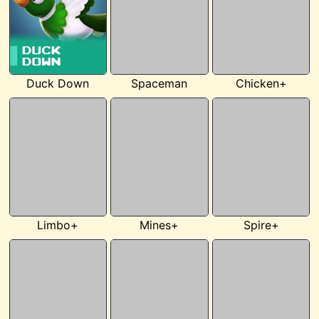
Duck Down
Spaceman
Chicken+
Limbo+
Mines+
Spire+