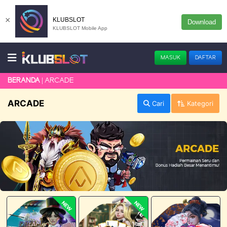
×
KLUBSLOT
Download
KLUBSLOT Mobile App
MASUK
DAFTAR
ARCADE
BERANDA
ARCADE
Cari
Kategori
NEW
NEW