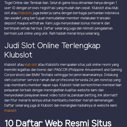
Togel Online dan Tembak Ikan. Seluruh game bisa dimainkan hanya dengan 1
user ID dengan proses registrasi yang mudah dan cepat. Klubslot atau klub
slot atau
Klubslots
juga bekerja sama dengan berbagai perbankan indonesia
dan ewallet yang bertujuan memudahkan member melakukan transaksi
deposit maupun withdraw. Kami juga menyediakan bonus menarik dan
berlimpah setiap harinya. Daftar sekarang juga dan nikmati pengalaman
bermain judi online yang unik. Raih hadiah menariknya sekarang.
Judi Slot Online Terlengkap
Klubslot
Klubslot atau
klub slot
atau Klubslots merupakan situs judi online resmi yang
memiliki legalitas dan lisensi dari PAGCOR (Philippine Amusement and Gaming
Corporation) dan BMM Testlabs sehingga terjamin keamanannya. Didukung
oleh customer service ramah dan profesional tersedia 24 jam nonstop yang
siap membantu member kapan saja. Klubslot telah berkomitmen memberikan
pelayanan terbaik dengan meningkatkan kualitas website kami dan
menyediakan pelayanan lewat video tutorial, panduan betting, link alternatif
dan fitur menarik lainnya untuk membantu member meraih kemenangan.
Daftar sekarang juga di Klubslot dan menangkan hadiahnya di website kami
Klubslot
10 Daftar Web Resmi Situs