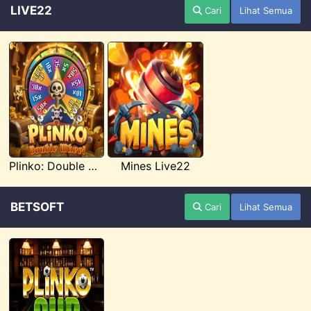
LIVE22
Cari
Lihat Semua
Plinko: Double Wheel Live22
Mines Live22
BETSOFT
Cari
Lihat Semua