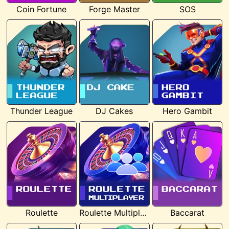
Coin Fortune
Forge Master
SOS
Thunder League
DJ Cakes
Hero Gambit
Roulette
Roulette Multiplayer
Baccarat