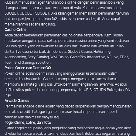
Klubslot merupakan agen taruhan bola online dengan permainan bola yang
dilangsungkan secara virtual terlengkap di Asia. Kami menawarkan agen
SBOBET, UBOBET, SBOBET. Jika kalian gemar memainkan permainan taruhan
bola dengan jenis permainan 1x2, odds even, over under, dll. Anda dapat
memainkannya secara langsung.
Casino Online
Anda dapat menemukan permainan casino online terpercaya. Kami sudah
melakukan pengujian pada setiap permainan casino online yang kami sediakan.
Seluruh game yang ditawarkan telah lolos dari syarat dan ketentuan. Inilah
daftar live casino terbaik di Indonesia: Sbobet Casino, HoGaming,
Microgaming, Sexy Gaming, WM Casino, GamePlay Interactive, N2Live, EBet,
TopTrend Gaming, Evolution.
Poker Online dan DominoQQ
Poker online adalah permainan yang menggunakan keterampilan dalam
bermain taruhan kartu. Game ini mampu menguras otak karena harus
mempunyai strategi yang pas untuk berhasil mengalahkan lawannya. Adapun
daftar situs poker dan dominoqq terpercaya KLUB SLOT: IDN Poker, dan IDN
Play.
Arcade Games
Permainan arcade game adalah yang dapat dioperasikan dengan menggunakan
coin atau credit. Kategori game ini masuk kedalam permainan seperti
tembak ikan dan masih banyak lagi.
Togel Online, Lotre, dan Toto
Game togel merupakan jenis perjudian yang melibatkan angka-angka yang akan
dikeluarkan secara acak untuk mendapatkan hasil. Beberapa negara melarang