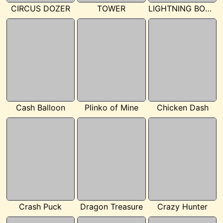
CIRCUS DOZER
TOWER
LIGHTNING BOMB
Cash Balloon
Plinko of Mine
Chicken Dash
Crash Puck
Dragon Treasure
Crazy Hunter