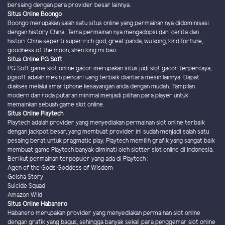
bersaing dengan para provider besar lainnya.
Situs Online Boongo
Boongo merupakan salah satu situs online yang permainan nya didominisasi
dengan history China. Tema permainan nya mengadopsi dari cerita dan
histori China seperti super rich god, great panda, wu kong, lord fortune,
goodness of the moon, shen long mi bao.
Situs Online PG Soft
PG Soft game slot online gacor merupakan situs judi slot gacor terpercaya,
pgsoft adalah mesin pencari uang terbaik diantara mesin lainnya. Dapat
diakses melalui smartphone kesayangan anda dengan mudah. Tampilan
modern dan roda putaran minimal menjadi pilihan para player untuk
memainkan sebuah game slot online.
Situs Online Playtech
Playtech adalah provider yang menyediakan permainan slot online terbaik
dengan jackpot besar, yang membuat provider ini sudah menjadi salah satu
pesaing berat untuk pragmatic play. Playtech memilih grafik yang sangat baik
membuat game Playtech banyak diminati oleh slotter slot online di indonesia.
Berikut permainan terpopuler yang ada di Playtech :
Agen of the Gods Goddess of Wisdom
Geisha Story
Suicide Squad
Amazon Wild
Situs Online Habanero
Habanero merupakan provider yang menyediakan permainan slot online
dengan grafik yang bagus, sehingga banyak sekali para penggemar slot online