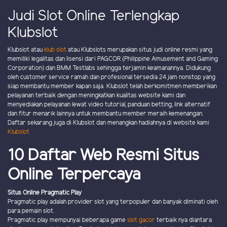
Judi Slot Online Terlengkap
Klubslot
Klubslot atau
klub slot
atau Klubslots merupakan situs judi online resmi yang
memiliki legalitas dan lisensi dari PAGCOR (Philippine Amusement and Gaming
Corporation) dan BMM Testlabs sehingga terjamin keamanannya. Didukung
oleh customer service ramah dan profesional tersedia 24 jam nonstop yang
siap membantu member kapan saja. Klubslot telah berkomitmen memberikan
pelayanan terbaik dengan meningkatkan kualitas website kami dan
menyediakan pelayanan lewat video tutorial, panduan betting, link alternatif
dan fitur menarik lainnya untuk membantu member meraih kemenangan.
Daftar sekarang juga di Klubslot dan menangkan hadiahnya di website kami
Klubslot
10 Daftar Web Resmi Situs
Online Terpercaya
Situs Online Pragmatic Play
Pragmatic play adalah provider slot yang terpopuler dan banyak diminati oleh
para pemain slot.
Pragmatic play mempunyai beberapa game
slot gacor
terbaik nya diantara