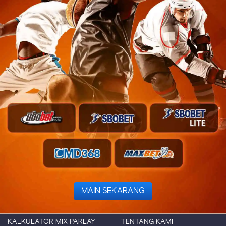
MAIN SEKARANG
KALKULATOR MIX PARLAY
TENTANG KAMI