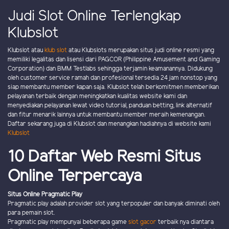
Judi Slot Online Terlengkap
Klubslot
Klubslot atau
klub slot
atau Klubslots merupakan situs judi online resmi yang
memiliki legalitas dan lisensi dari PAGCOR (Philippine Amusement and Gaming
Corporation) dan BMM Testlabs sehingga terjamin keamanannya. Didukung
oleh customer service ramah dan profesional tersedia 24 jam nonstop yang
siap membantu member kapan saja. Klubslot telah berkomitmen memberikan
pelayanan terbaik dengan meningkatkan kualitas website kami dan
menyediakan pelayanan lewat video tutorial, panduan betting, link alternatif
dan fitur menarik lainnya untuk membantu member meraih kemenangan.
Daftar sekarang juga di Klubslot dan menangkan hadiahnya di website kami
Klubslot
10 Daftar Web Resmi Situs
Online Terpercaya
Situs Online Pragmatic Play
Pragmatic play adalah provider slot yang terpopuler dan banyak diminati oleh
para pemain slot.
Pragmatic play mempunyai beberapa game
slot gacor
terbaik nya diantara